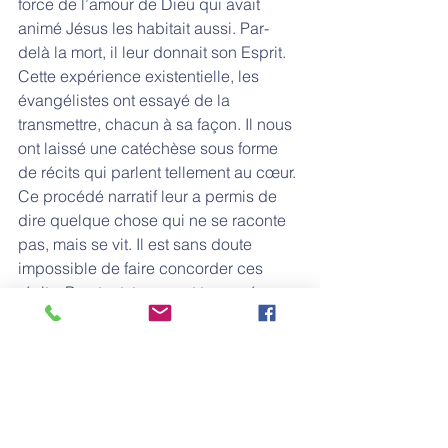
force de l’amour de Dieu qui avait 
animé Jésus les habitait aussi. Par-
delà la mort, il leur donnait son Esprit.
Cette expérience existentielle, les 
évangélistes ont essayé de la 
transmettre, chacun à sa façon. Il nous 
ont laissé une catéchèse sous forme 
de récits qui parlent tellement au cœur. 
Ce procédé narratif leur a permis de 
dire quelque chose qui ne se raconte 
pas, mais se vit. Il est sans doute 
impossible de faire concorder ces 
récits. Pourtant, tous sont traversés par 
les mêmes convictions : Jésus est 
vivant ; c’est l’œuvre de Dieu lui-
même ; il s’est manifesté à nous ; il 
nous donne l’audace folle d’en être 
témoins.
Dans la nuit de Pâques, de par le 