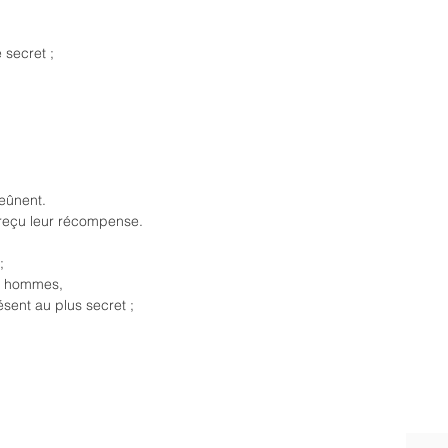
 secret ;
eûnent.
 reçu leur récompense.
;
es hommes,
sent au plus secret ;