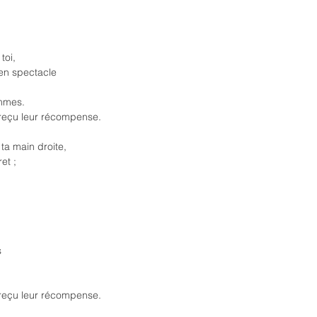
toi,
en spectacle
ommes.
 reçu leur récompense.
ta main droite,
et ;
s
 reçu leur récompense.