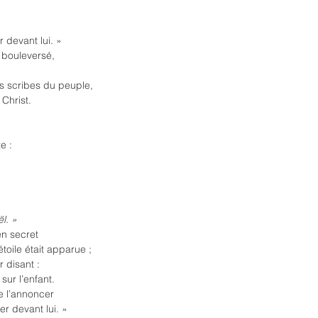
devant lui. »
t bouleversé,
les scribes du peuple,
Christ.
e :
l. »
en secret
étoile était apparue ;
r disant :
sur l’enfant.
e l’annoncer
er devant lui. »