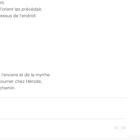
nt.
 l’orient les précédait,
dessus de l’endroit
de l’encens et de la myrrhe.
etourner chez Hérode,
 chemin.