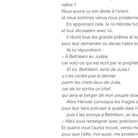
naître ?
Nous avons vu son étoile à l’orient
et nous sommes venus nous prosterner 
    En apprenant cela, le roi Hérode fu
et tout Jérusalem avec lui.
    Il réunit tous les grands prêtres et 
pour leur demander où devait naître le 
    Ils lui répondirent :
« À Bethléem en Judée,
car voici ce qui est écrit par le prophèt
  Et toi, Bethléem, terre de Juda,t
u n’es certes pas le dernier
parmi les chefs-lieux de Juda,
car de toi sortira un chef,
qui sera le berger de mon peuple Israë
    Alors Hérode convoqua les mages 
pour leur faire préciser à quelle date l’
    puis il les envoya à Bethléem, en leu
« Allez vous renseigner avec précision 
Et quand vous l’aurez trouvé, venez m
pour que j’aille, moi aussi, me prostern