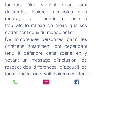
toujours être vigilant quant aux 
différentes lectures possibles d’un 
message. Notre monde occidental a 
trop vite le réflexe de croire que ses 
codes sont ceux du monde entier.
De nombreuses personnes, parmi les 
chrétiens notamment, ont cependant 
tenu à défendre cette scène en y 
voyant un message d’inclusion, de 
respect des différences, d’accueil de 
tous, quelle que soit notamment leur 
identité sexuelle. C’est bien là un 
message évangélique. Le pape 
François va dans le même sens. Ce 
n’était pas une dérision du 
christianisme, mais l’inconscient 
collectif a fonctionné. Quand on touche 
au sacré, même sans le savoir ou le 
vouloir, les réactions peuvent être 