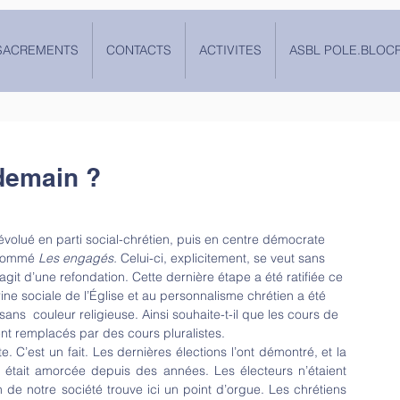
SACREMENTS
CONTACTS
ACTIVITES
ASBL POLE.BLOC
 demain ?
 évolué en parti social-chrétien, puis en centre démocrate 
nommé 
Les engagés. 
Celui-ci, explicitement, se veut sans 
’agit d’une refondation. Cette dernière étape a été ratifiée ce 
ine sociale de l’Église et au personnalisme chrétien a été 
  couleur religieuse. Ainsi souhaite-t-il que les cours de 
ient remplacés par des cours pluralistes. 
te. C’est un fait. Les dernières élections l’ont démontré, et la 
était amorcée depuis des années. Les électeurs n’étaient 
 de notre société trouve ici un point d’orgue. Les chrétiens 