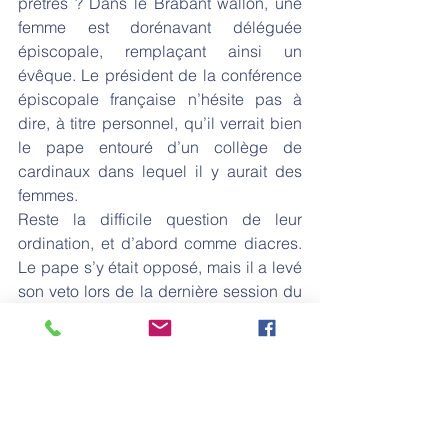
prêtres ? Dans le Brabant wallon, une 
femme est dorénavant déléguée 
épiscopale, remplaçant ainsi un 
évêque. Le président de la conférence 
épiscopale française n’hésite pas à 
dire, à titre personnel, qu’il verrait bien 
le pape entouré d’un collège de 
cardinaux dans lequel il y aurait des 
femmes.
Reste la difficile question de leur 
ordination, et d’abord comme diacres. 
Le pape s’y était opposé, mais il a levé 
son veto lors de la dernière session du 
synode. Tout est donc à nouveau 
possible. Si un jour des femmes étaient 
ordonnées diacres, ce que beaucoup 
de rapports préparatoires ont 
demandé, ce serait la porte ouverte 
pour les femmes-prêtres.