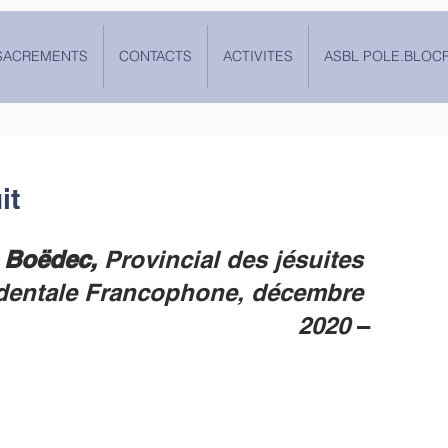
SACREMENTS
CONTACTS
ACTIVITES
ASBL POLE.BLOC
it
 Boëdec,
 Provincial des jésuites 
dentale Francophone, décembre 
2020
 –