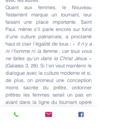
avec les autres. 
Quant aux femmes, le Nouveau 
Testament marque un tournant, leur 
faisant une place importante. Saint 
Paul, même s’il parle encore sur fond 
d’une culture patriarcale, a proclamé 
haut et clair l’égalité de tous : « 
Il n’y a 
ni l’homme ni la femme ; car tous vous 
ne faites qu’un dans le Christ Jésu
s » 
(Galates 3, 28). Si l’on veut maintenir le 
dialogue avec la culture moderne et si, 
de plus, on promeut une conception 
moins sacrée du prêtre, ordonner 
prêtres les femmes serait un pas en 
avant dans la ligne du tournant opéré 
par Jésus. La première étape serait la 
réinstauration de diaconesses
[3]
 et 
pourquoi pas la nomination de femmes 
comme cardinales, leur donnant un rôle 