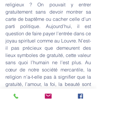
religieux ? On pouvait y entrer 
gratuitement sans devoir montrer sa 
carte de baptême ou cacher celle d’un 
parti politique. Aujourd’hui, il est 
question de faire payer l’entrée dans ce 
joyau spirituel comme au Louvre. N’est-
il pas précieux que demeurent des 
lieux symboles de gratuité, cette valeur 
sans quoi l’humain ne l’est plus. Au 
cœur de notre société mercantile, la 
religion n’a-t-elle pas à signifier que la 
gratuité, l’amour, la foi, la beauté sont 
des valeurs essentielles.
Mais quel est finalement le rôle le 
christianisme dans nos pays 
d’Occident ? Une  réserve de valeurs, 
uniquement quand celles-ci nous 
conviennent ? Un patrimoine du passé, 
comme la galerie des glaces à 