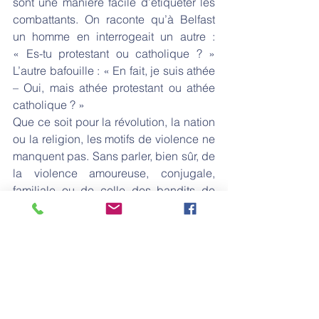
sont une manière facile d’étiqueter les 
combattants. On raconte qu’à Belfast 
un homme en interrogeait un autre : 
« Es-tu protestant ou catholique ? » 
L’autre bafouille : « En fait, je suis athée 
– Oui, mais athée protestant ou athée 
catholique ? »
Que ce soit pour la révolution, la nation 
ou la religion, les motifs de violence ne 
manquent pas. Sans parler, bien sûr, de 
la violence amoureuse, conjugale, 
familiale ou de celle des bandits de 
grands chemins. La violence se met 
dans les armes, dans les gestes, dans 
le regard, dans les mots, dans les 
caricatures. Elle est omniprésente, sous 
bien des formes : que l’on pense aux 
Corans brûlés ou aux attentats 
djihadistes, aux dégradations des 