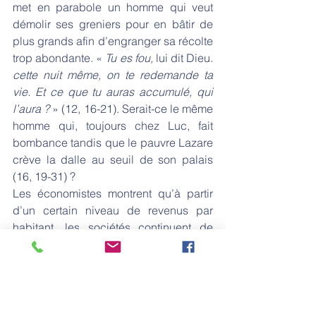
met en parabole un homme qui veut 
démolir ses greniers pour en bâtir de 
plus grands afin d’engranger sa récolte 
trop abondante. « 
Tu es fou, 
lui dit Dieu
. 
cette nuit même, on te redemande ta 
vie. Et ce que tu auras accumulé, qui 
l’aura ? 
» (12, 16-21). Serait-ce le même 
homme qui, toujours chez Luc, fait 
bombance tandis que le pauvre Lazare 
crève la dalle au seuil de son palais 
(16, 19-31) ?
Les économistes montrent qu’à partir 
d’un certain niveau de revenus par 
habitant, les sociétés continuent de 
s’enrichir sans pour autant augmenter 
le bien-être de leurs membres. C’est le 
paradoxe d’Easterlin : au-delà du seuil 
minimum en dessous duquel le 
bonheur est compromis, la croissance 