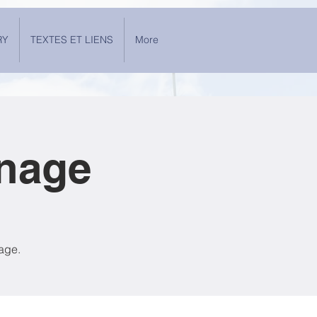
RY
TEXTES ET LIENS
More
inage
nage.