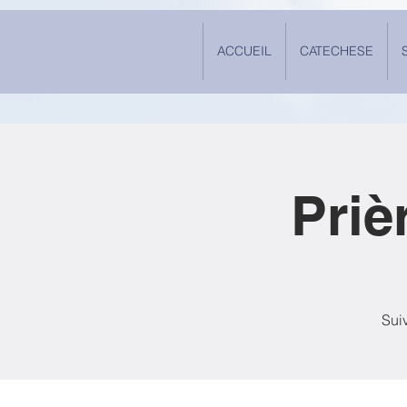
ACCUEIL
CATECHESE
Priè
Suiv