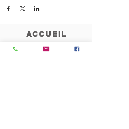
ACCUEIL
Permanence au presbytère
les mardis et vendredis
de 10h à 12h
CONTACT
Rue de l'Invasion 121
1340 Ottignies
010/45.03.72
paroisseblocry@yahoo.fr
Inscrivez-vous ici
à la Newsletter hebdomadaire
de la paroisse