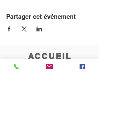
Partager cet événement
ACCUEIL
Permanence au presbytère
les mardis et vendredis
de 10h à 12h
CONTACT
Rue de l'Invasion 121
1340 Ottignies
010/45.03.72
paroisseblocry@yahoo.fr
Inscrivez-vous ici