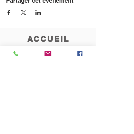
Partager cet événement
ACCUEIL
Permanence au presbytère
les mardis et vendredis
de 10h à 12h
CONTACT
Rue de l'Invasion 121
1340 Ottignies
010/45.03.72
paroisseblocry@yahoo.fr
Inscrivez-vous ici
à la Newsletter hebdomadaire
de la paroisse