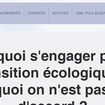
SACREMENTS
CONTACTS
ACTIVITES
ASBL POLE.BLOC
quoi s'engager 
nsition écologiq
uoi on n'est pa