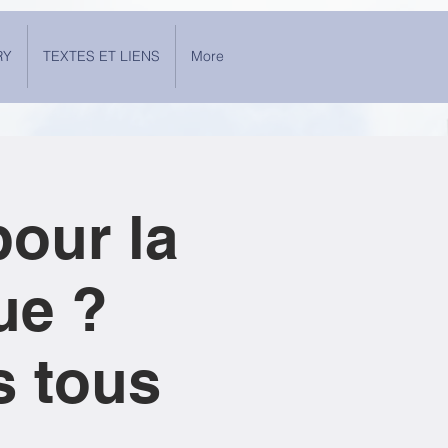
RY
TEXTES ET LIENS
More
pour la
ue ?
s tous