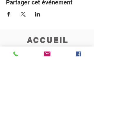
Partager cet événement
ACCUEIL
Permanence au presbytère
les mardis et vendredis
de 10h à 12h
CONTACT
Rue de l'Invasion 121
1340 Ottignies
010/45.03.72
paroisseblocry@yahoo.fr
Inscrivez-vous ici
à la Newsletter hebdomadaire
de la paroisse