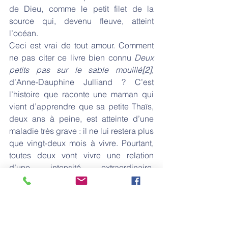
de Dieu, comme le petit filet de la 
source qui, devenu fleuve, atteint 
l’océan.
Ceci est vrai de tout amour. Comment 
ne pas citer ce livre bien connu 
Deux 
petits pas sur le sable mouillé
[2]
, 
d’Anne-Dauphine Julliand ? C’est 
l’histoire que raconte une maman qui 
vient d’apprendre que sa petite Thaïs, 
deux ans à peine, est atteinte d’une 
maladie très grave : il ne lui restera plus 
que vingt-deux mois à vivre. Pourtant, 
toutes deux vont vivre une relation 
d’une intensité extraordinaire. 
Quelques jours avant sa mort, nous dit 
la maman, Thaïs lui livrait son secret : 
l’amour, cet amour capable de 
transformer la faiblesse en force. 